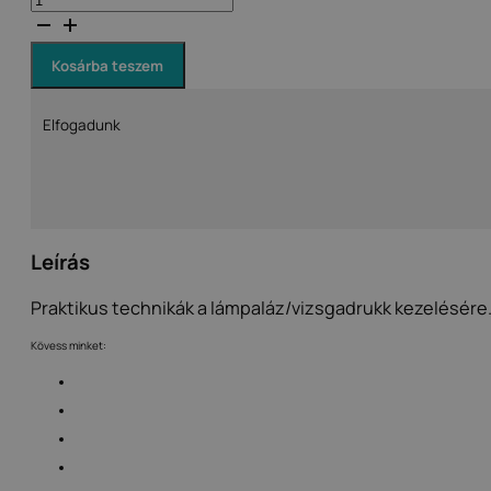
tanórás,
NoPara
állásinterjú
minitréning
Kosárba teszem
mennyiség
Elfogadunk
Leírás
Praktikus technikák a lámpaláz/vizsgadrukk kezelésére
Kövess minket: