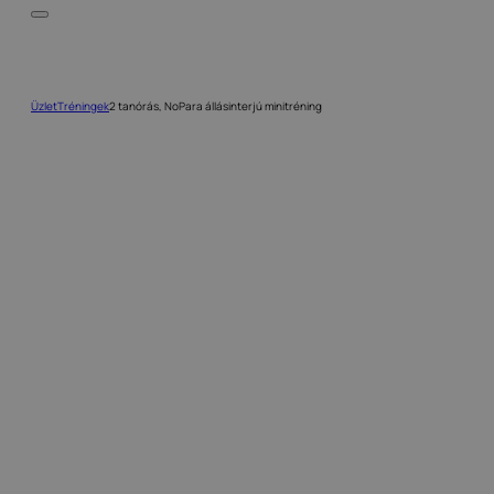
Üzlet
Tréningek
2 tanórás, NoPara állásinterjú minitréning