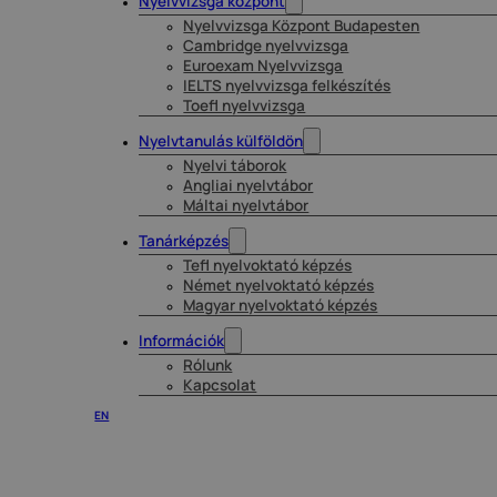
Nyelvvizsga központ
Nyelvvizsga Központ Budapesten
Cambridge nyelvvizsga
Euroexam Nyelvvizsga
IELTS nyelvvizsga felkészítés
Toefl nyelvvizsga
Nyelvtanulás külföldön
Nyelvi táborok
Angliai nyelvtábor
Máltai nyelvtábor
Tanárképzés
Tefl nyelvoktató képzés
Német nyelvoktató képzés
Magyar nyelvoktató képzés
Információk
Rólunk
Kapcsolat
EN