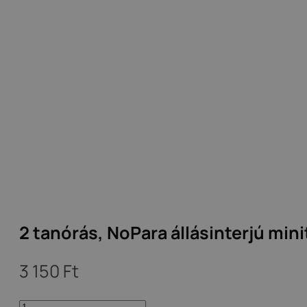
2 tanórás, NoPara állásinterjú min
3 150
Ft
2