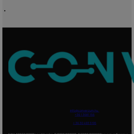
info@converzum.hu
+36 1 3681 156
Vállalati telefonszám:
+ 36 30 493 5195
1023 Budapest, Lajos utca 11-15.