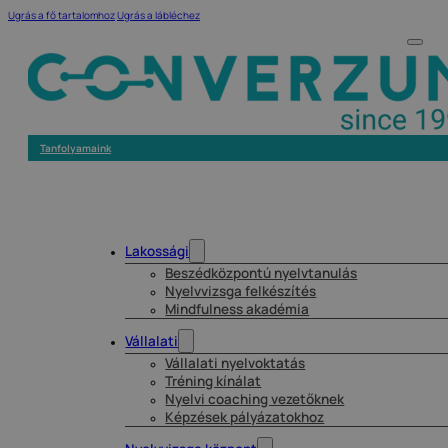
Ugrás a fő tartalomhoz
Ugrás a lábléchez
Tanfolyamaink
Lakossági
Beszédközpontú nyelvtanulás
Nyelvvizsga felkészítés
Mindfulness akadémia
Vállalati
Vállalati nyelvoktatás
Tréning kínálat
Nyelvi coaching vezetőknek
Képzések pályázatokhoz