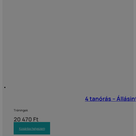
4 tanórás – Állási
Tréningek
20 470
Ft
Kosárba helyezem