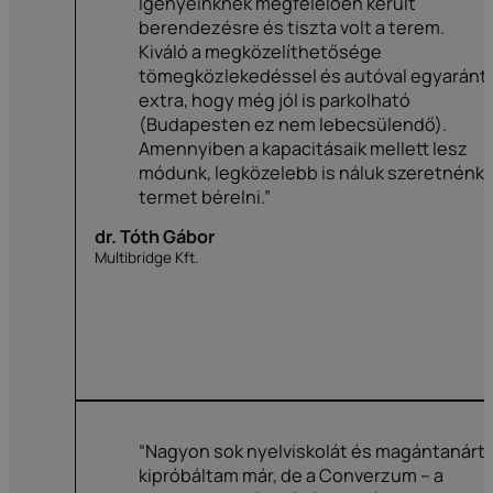
Igényeinknek megfelelően került
berendezésre és tiszta volt a terem.
Kiváló a megközelíthetősége
tömegközlekedéssel és autóval egyaránt,
extra, hogy még jól is parkolható
(Budapesten ez nem lebecsülendő).
Amennyiben a kapacitásaik mellett lesz
módunk, legközelebb is náluk szeretnénk
termet bérelni.”
dr. Tóth Gábor
Multibridge Kft.
“Nagyon sok nyelviskolát és magántanárt
kipróbáltam már, de a Converzum – a