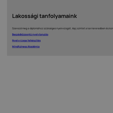
Lakossági tanfolyamaink
Szerezd meg a diplomához szükséges nyelvvizsgát, lépj szintet a karriereredben és k
Beszédközpontú nyelvtanulás
Nyelvvizsga felkészítés
Mindfulness Akadémia