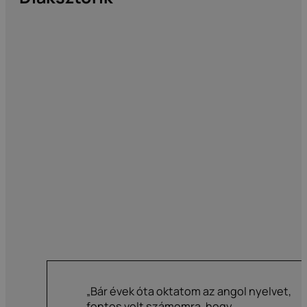
„Bár évek óta oktatom az angol nyelvet,
fontos volt számomra, hogy