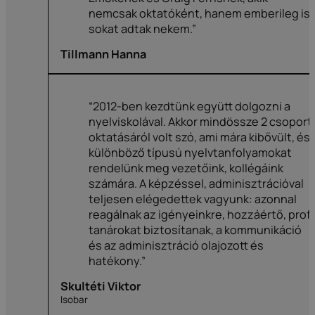
nemcsak oktatóként, hanem emberileg is
sokat adtak nekem.”
Tillmann Hanna
“2012-ben kezdtünk együtt dolgozni a
nyelviskolával. Akkor mindössze 2 csoport
oktatásáról volt szó, ami mára kibővült, és
különböző típusú nyelvtanfolyamokat
rendelünk meg vezetőink, kollégáink
számára. A képzéssel, adminisztrációval
teljesen elégedettek vagyunk: azonnal
reagálnak az igényeinkre, hozzáértő, profi
tanárokat biztosítanak, a kommunikáció
és az adminisztráció olajozott és
hatékony.”
Skultéti Viktor
Isobar