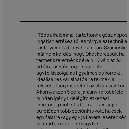
“Több alkalommal tartottunk egész napos
ingatlan értékesítői és tárgyalástechnikai
tanfolyamot a Converzumban. Számunkra
már nem kérdés, hogy Őket keressük, ha
termet szeretnénk bérelni. Kiváló az ár
érték arány, és rugalmasak. Az
ügyfélkiszolgálás figyelmes és korrekt,
ideálisak és variálhatóak a termek, a
felszereltség megfelelt az elvárásainknak
A környékben 5 perc járásnyira többféle,
minden igényt kielégítő étkezési
lehetőség mellett a Converzum saját
büféjében több opciónk is volt, ha csak
egy falatra vagy egy jó kávéra, esetenként
csoportos reggelire vágytunk.