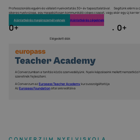
Professzionális egyéni és vállalati nyelvoktatás 30+ év tapasztalatával. Segítünk elérni a c
sikeres nyelvvizsga, egy magabiztosan kommunikáló céges csapat, vagy akár egy új karrier
Ajánlatkérés magánszemélyeknek
Ajánlatkérés cégeknek
0
+
0
+
Elégedett diák
A Converzumban a tanítás közös szenvedélyünk. Nyelvi képzéseink mellett nemzetközi 
szeretnék fejleszteni.
A Converzum az
Europass Teacher Academy
kurzusszolgáltatója
Az
Europass Foundation
által akkreditálva
CONVERZUM NYELVISKOLA