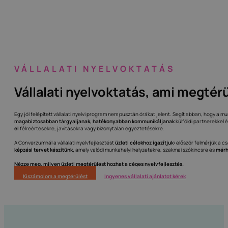
VÁLLALATI NYELVOKTATÁS
Vállalati nyelvoktatás, ami megtérü
Egy jól felépített vállalati nyelvi program nem pusztán órákat jelent. Segít abban, hogy a 
magabiztosabban tárgyaljanak, hatékonyabban kommunikáljanak
külföldi partnerekkel 
el
félreértésekre, javításokra vagy bizonytalan egyeztetésekre.
A Converzumnál a vállalati nyelvfejlesztést
üzleti célokhoz igazítjuk:
először felmérjük a cs
képzési tervet készítünk,
amely valódi munkahelyi helyzetekre, szakmai szókincsre és
mérh
Nézze meg, milyen üzleti megtérülést hozhat a céges nyelvfejlesztés.
Kiszámolom a megtérülést
Ingyenes vállalati ajánlatot kérek