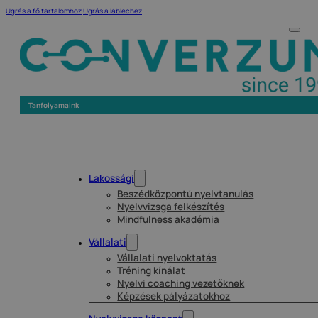
Ugrás a fő tartalomhoz
Ugrás a lábléchez
Tanfolyamaink
Lakossági
Beszédközpontú nyelvtanulás
Nyelvvizsga felkészítés
Mindfulness akadémia
Vállalati
Vállalati nyelvoktatás
Tréning kínálat
Nyelvi coaching vezetőknek
Képzések pályázatokhoz