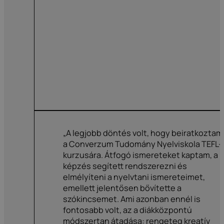
„A legjobb döntés volt, hogy beiratkoztam
a Converzum Tudomány Nyelviskola TEFL-
kurzusára. Átfogó ismereteket kaptam, a
képzés segített rendszerezni és
elmélyíteni a nyelvtani ismereteimet,
emellett jelentősen bővítette a
szókincsemet. Ami azonban ennél is
fontosabb volt, az a diákközpontú
módszertan átadása: rengeteg kreatív