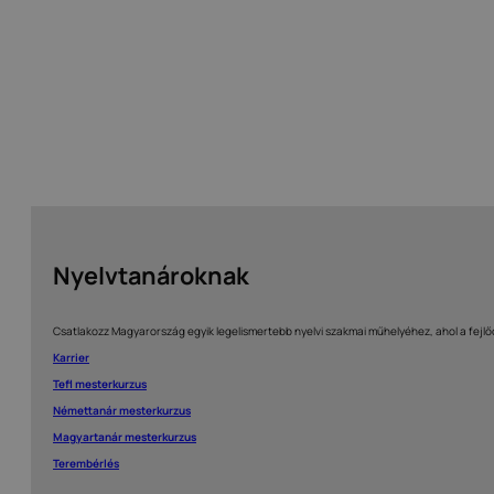
Nyelvtanároknak
Csatlakozz Magyarország egyik legelismertebb nyelvi szakmai műhelyéhez, ahol a fejlőd
Karrier
Tefl mesterkurzus
Némettanár mesterkurzus
Magyartanár mesterkurzus
Terembérlés