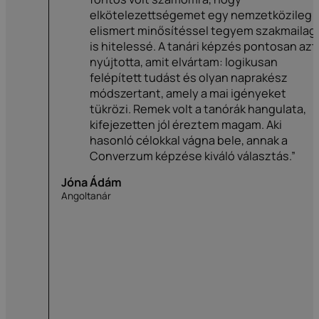
elkötelezettségemet egy nemzetközileg
elismert minősítéssel tegyem szakmailag
is hitelessé. A tanári képzés pontosan azt
nyújtotta, amit elvártam: logikusan
felépített tudást és olyan naprakész
módszertant, amely a mai igényeket
tükrözi. Remek volt a tanórák hangulata,
kifejezetten jól éreztem magam. Aki
hasonló célokkal vágna bele, annak a
Converzum képzése kiváló választás.”
Jóna Ádám
Angoltanár