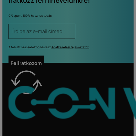
Iratkozz fel hírlevelünkre!
0% spam, 100% hasznos tudás
A feliratkozással elfogadod az
Adatkezelési tájékoztatót
.
Feliratkozom