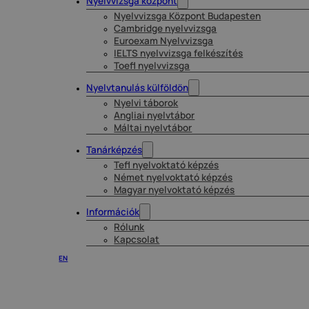
Nyelvvizsga központ
Nyelvvizsga Központ Budapesten
Cambridge nyelvvizsga
Euroexam Nyelvvizsga
IELTS nyelvvizsga felkészítés
Toefl nyelvvizsga
Nyelvtanulás külföldön
Nyelvi táborok
Angliai nyelvtábor
Máltai nyelvtábor
Tanárképzés
Tefl nyelvoktató képzés
Német nyelvoktató képzés
Magyar nyelvoktató képzés
Információk
Rólunk
Kapcsolat
EN