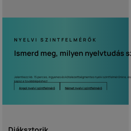
NYELVI SZINTFELMÉRŐK
Ismerd meg, milyen nyelvtudás s
Jelentkezz kb. 15 perces, ingyenes és kötelezettségmentes nyelvi szintfelmérőnkre, és
kapsz a továbblépéshez!
Angol nyelvi szintfelmérő
Német nyelvi szintfelmérő
Diáksztorik