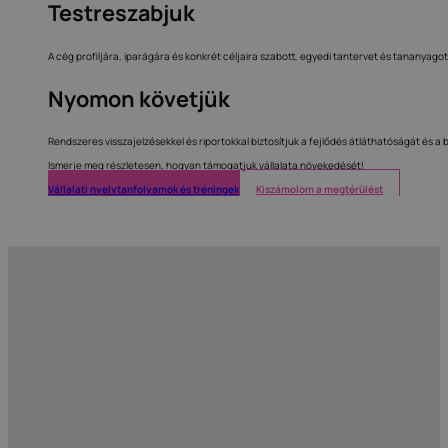
Testreszabjuk
A cég profiljára, iparágára és konkrét céljaira szabott, egyedi tantervet és tananyagot
Nyomon követjük
Rendszeres visszajelzésekkel és riportokkal biztosítjuk a fejlődés átláthatóságát és a
Ismerje meg részletesen, hogyan támogatjuk vállalata növekedését!
Vállalati nyelvtanfolyamok és tréningek
Kiszámolom a megtérülést