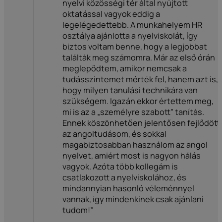
nyelvi közösségi tér által nyújtott
oktatással vagyok eddig a
legelégedettebb. A munkahelyem HR
osztálya ajánlotta a nyelviskolát, így
biztos voltam benne, hogy a legjobbat
találták meg számomra. Már az első órán
meglepődtem, amikor nemcsak a
tudásszintemet mérték fel, hanem azt is,
hogy milyen tanulási technikára van
szükségem. Igazán ekkor értettem meg,
mi is az a „személyre szabott” tanítás.
Ennek köszönhetően jelentősen fejlődött
az angoltudásom, és sokkal
magabiztosabban használom az angol
nyelvet, amiért most is nagyon hálás
vagyok. Azóta több kollegám is
csatlakozott a nyelviskolához, és
mindannyian hasonló véleménnyel
vannak, így mindenkinek csak ajánlani
tudom!”