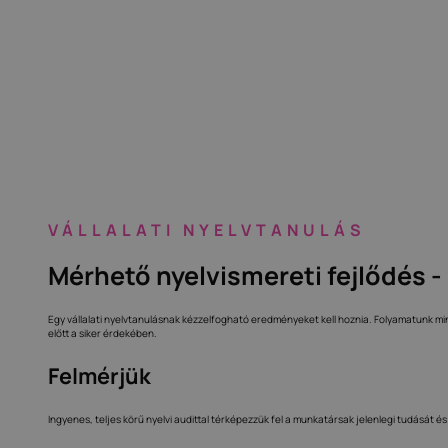
VÁLLALATI NYELVTANULÁS
Mérhető nyelvismereti fejlődés - 
Egy vállalati nyelvtanulásnak kézzelfogható eredményeket kell hoznia. Folyamatunk mi
előtt a siker érdekében.
Felmérjük
Ingyenes, teljes körű nyelvi audittal térképezzük fel a munkatársak jelenlegi tudását és