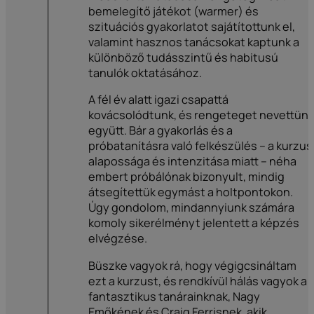
bemelegítő játékot (warmer) és
szituációs gyakorlatot sajátítottunk el,
valamint hasznos tanácsokat kaptunk a
különböző tudásszintű és habitusú
tanulók oktatásához.
A fél év alatt igazi csapattá
kovácsolódtunk, és rengeteget nevettün
együtt. Bár a gyakorlás és a
próbatanításra való felkészülés – a kurzus
alapossága és intenzitása miatt – néha
embert próbálónak bizonyult, mindig
átsegítettük egymást a holtpontokon.
Úgy gondolom, mindannyiunk számára
komoly sikerélményt jelentett a képzés
elvégzése.
Büszke vagyok rá, hogy végigcsináltam
ezt a kurzust, és rendkívül hálás vagyok a
fantasztikus tanárainknak, Nagy
Emőkének és Craig Ferrisnek, akik