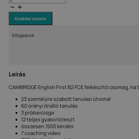
FCE
(B2
First)
felkészítő
Kosárba teszem
csomag
mennyiség
Elfogadunk
Leírás
CAMBRIDGE English First B2 FCE felkészítő csomag, ha 
23 személyre szabott tanulási útvonal
60 órányi önálló tanulás
3 próbavizsga
12 teljes gyakorlóteszt
összesen 1500 kérdés
7 coaching video