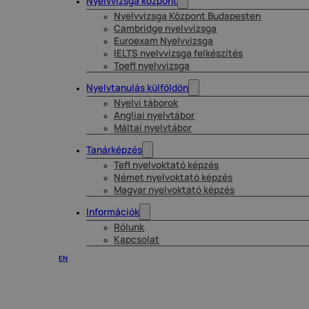
Nyelvvizsga központ
Nyelvvizsga Központ Budapesten
Cambridge nyelvvizsga
Euroexam Nyelvvizsga
IELTS nyelvvizsga felkészítés
Toefl nyelvvizsga
Nyelvtanulás külföldön
Nyelvi táborok
Angliai nyelvtábor
Máltai nyelvtábor
Tanárképzés
Tefl nyelvoktató képzés
Német nyelvoktató képzés
Magyar nyelvoktató képzés
Információk
Rólunk
Kapcsolat
EN