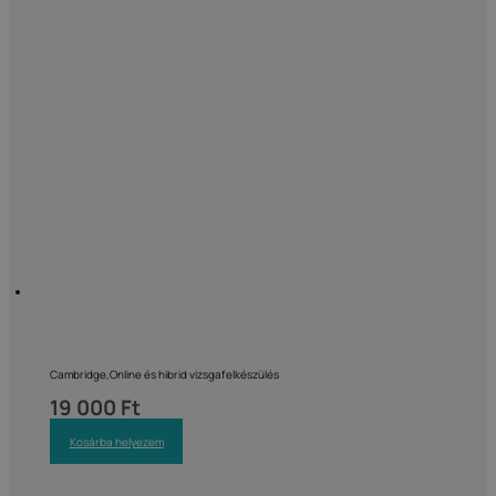
Cambridge,Online és hibrid vizsgafelkészülés
19 000
Ft
Kosárba helyezem