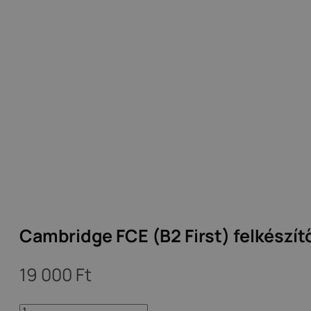
Cambridge FCE (B2 First) felkészí
19 000
Ft
Cambridge