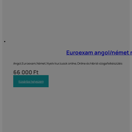
Euroexam angol/német ny
Angol,Euroexam,Német,Nyelvi kurzusok online,Online és hibrid vizsgafelkészülés
66 000
Ft
Kosárba helyezem