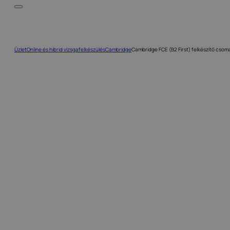
Üzlet
Online és hibrid vizsgafelkészülés
Cambridge
Cambridge FCE (B2 First) felkészítő csom