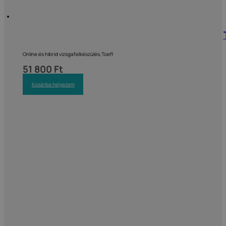
Online és hibrid vizsgafelkészülés,Toefl
51 800
Ft
Kosárba helyezem