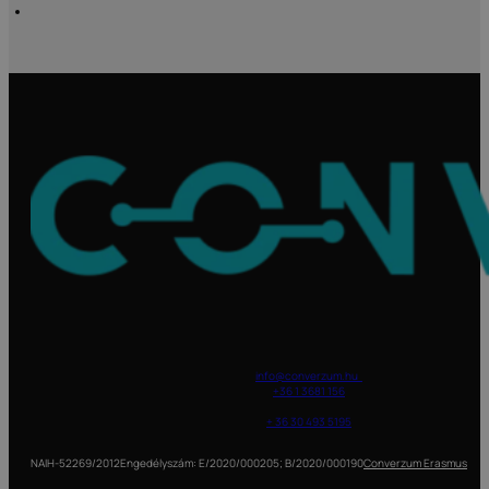
info@converzum.hu
+36 1 3681 156
Vállalati telefonszám:
+ 36 30 493 5195
1023 Budapest, Lajos utca 11-15.
NAIH-52269/2012
Engedélyszám: E/2020/000205; B/2020/000190
Converzum Erasmus