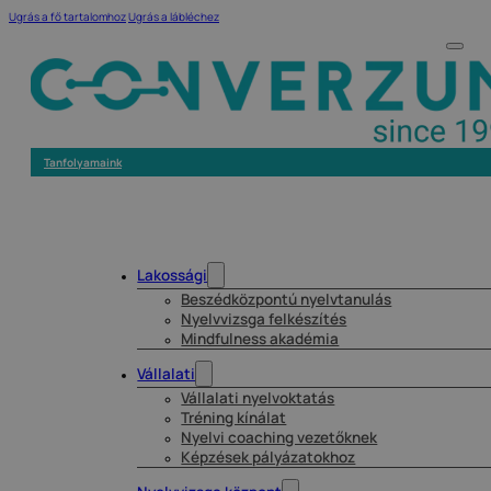
Ugrás a fő tartalomhoz
Ugrás a lábléchez
Tanfolyamaink
Lakossági
Beszédközpontú nyelvtanulás
Nyelvvizsga felkészítés
Mindfulness akadémia
Vállalati
Vállalati nyelvoktatás
Tréning kínálat
Nyelvi coaching vezetőknek
Képzések pályázatokhoz