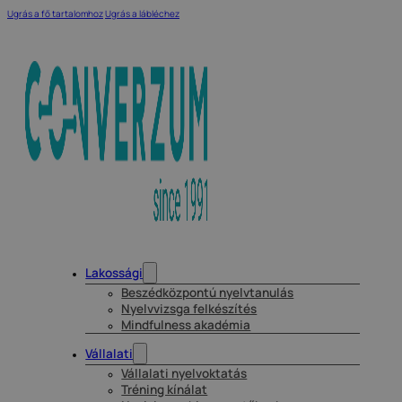
Ugrás a fő tartalomhoz
Ugrás a lábléchez
Lakossági
Beszédközpontú nyelvtanulás
Nyelvvizsga felkészítés
Mindfulness akadémia
Vállalati
Vállalati nyelvoktatás
Tréning kínálat