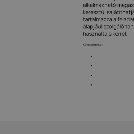
alkalmazható magasa
keresztül sajátíthatj
tartalmazza a feladat
alapjául szolgáló t
használta sikerrel.
Kövess minket: