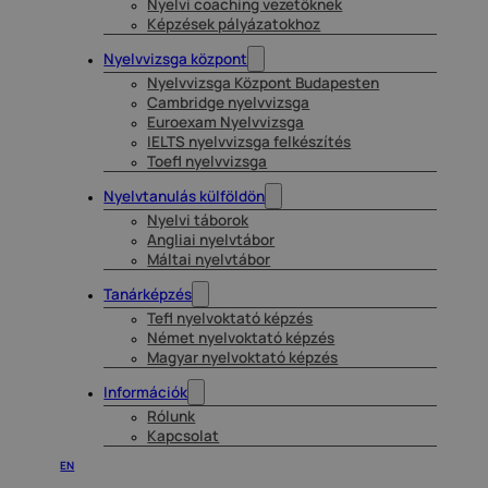
Nyelvi coaching vezetőknek
Képzések pályázatokhoz
Nyelvvizsga központ
Nyelvvizsga Központ Budapesten
Cambridge nyelvvizsga
Euroexam Nyelvvizsga
IELTS nyelvvizsga felkészítés
Toefl nyelvvizsga
Nyelvtanulás külföldön
Nyelvi táborok
Angliai nyelvtábor
Máltai nyelvtábor
Tanárképzés
Tefl nyelvoktató képzés
Német nyelvoktató képzés
Magyar nyelvoktató képzés
Információk
Rólunk
Kapcsolat
EN