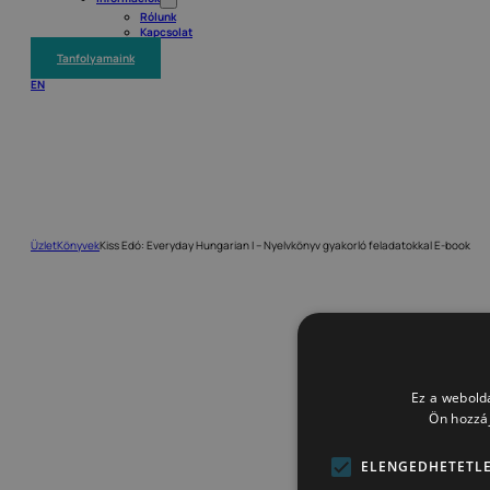
Rólunk
Kapcsolat
Tanfolyamaink
EN
Üzlet
Könyvek
Kiss Edó: Everyday Hungarian I – Nyelvkönyv gyakorló feladatokkal E-book
Ez a webolda
Ön hozzáj
ELENGEDHETETL