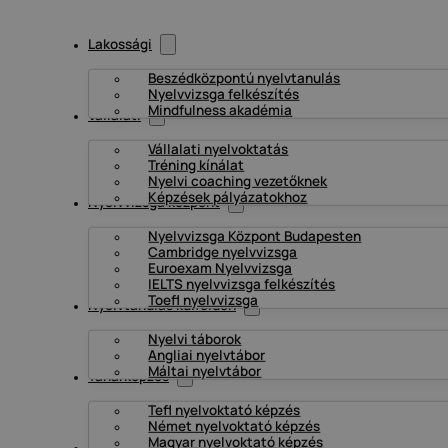
Lakossági
Beszédközpontú nyelvtanulás
Nyelvvizsga felkészítés
Mindfulness akadémia
Vállalati
Vállalati nyelvoktatás
Tréning kínálat
Nyelvi coaching vezetőknek
Képzések pályázatokhoz
Nyelvvizsga központ
Nyelvvizsga Központ Budapesten
Cambridge nyelvvizsga
Euroexam Nyelvvizsga
IELTS nyelvvizsga felkészítés
Toefl nyelvvizsga
Nyelvtanulás külföldön
Nyelvi táborok
Angliai nyelvtábor
Máltai nyelvtábor
Tanárképzés
Tefl nyelvoktató képzés
Német nyelvoktató képzés
Magyar nyelvoktató képzés
Információk