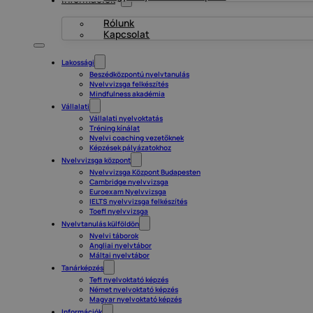
Rólunk
Kapcsolat
Lakossági
Beszédközpontú nyelvtanulás
Nyelvvizsga felkészítés
Mindfulness akadémia
Vállalati
Vállalati nyelvoktatás
Tréning kínálat
Nyelvi coaching vezetőknek
Képzések pályázatokhoz
Nyelvvizsga központ
Nyelvvizsga Központ Budapesten
Cambridge nyelvvizsga
Euroexam Nyelvvizsga
IELTS nyelvvizsga felkészítés
Toefl nyelvvizsga
Nyelvtanulás külföldön
Nyelvi táborok
Angliai nyelvtábor
Máltai nyelvtábor
Tanárképzés
Tefl nyelvoktató képzés
Német nyelvoktató képzés
Magyar nyelvoktató képzés
Információk