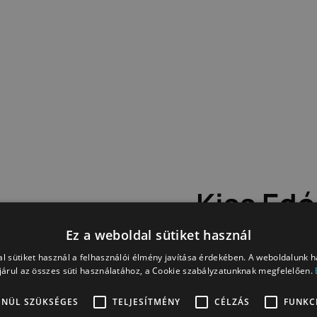
Kiss Edó
Nyelvkö
Ez a weboldal sütiket használ
feladato
l sütiket használ a felhasználói élmény javítása érdekében. A weboldalunk 
árul az összes süti használatához, a Cookie szabályzatunknak megfelelően.
ENÜL SZÜKSÉGES
TELJESÍTMÉNY
CÉLZÁS
FUNKC