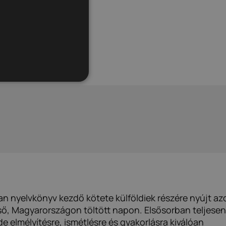
n nyelvkönyv kezdő kötete külföldiek részére nyújt az
ső, Magyarországon töltött napon. Elsősorban teljesen
e elmélyítésre, ismétlésre és gyakorlásra kiválóan