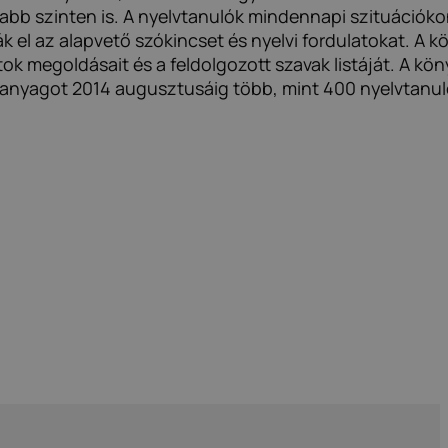
bb szinten is. A nyelvtanulók mindennapi szituációko
ák el az alapvető szókincset és nyelvi fordulatokat. A k
ok megoldásait és a feldolgozott szavak listáját. A kön
ananyagot 2014 augusztusáig több, mint 400 nyelvtanu